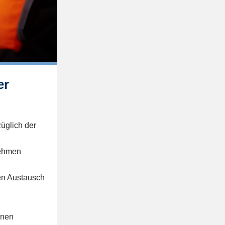
er
züglich der
nehmen
en Austausch
enen