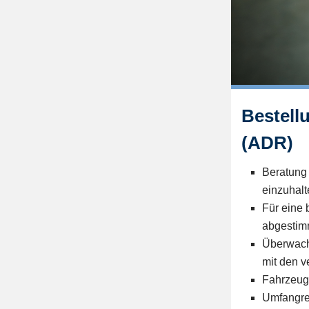
Bestell
(ADR)
Beratung 
einzuhal
Für eine 
abgestimm
Überwach
mit den v
Fahrzeugk
Umfangre