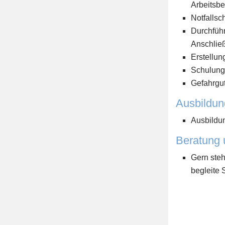
Arbeitsb
Notfallsc
Durchfüh
Anschlie
Erstellun
Schulung
Gefahrgut
Ausbildun
Ausbildun
Beratung 
Gern steh
begleite 