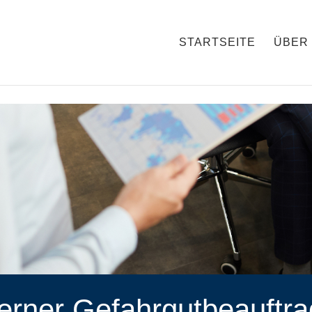
r6xdnlgoP106XTk
STARTSEITE
ÜBER
erner Gefahrgutbeauftra