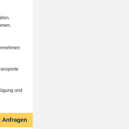
llen.
hmen.
nternehmen
ransporte
rfügung und
t Anfragen