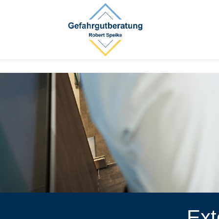
google-site-verification=RBPfpQH7eO2sTxGS0tFDrosqM2Cg
Ext