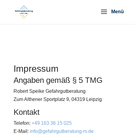
google-site-
verification=RBPfpQH7eO2sTxGS0tFDrosqM2Cgr6xdnlgoP1
Impressum
Angaben gemäß § 5 TMG
Robert Speike Gefahrgutberatung
Zum Althener Sportplatz 9, 04319 Leipzig
Kontakt
Telefon:
+49 163 36 15 025
E-Mail:
info@gefahrgutberatung-rs.de